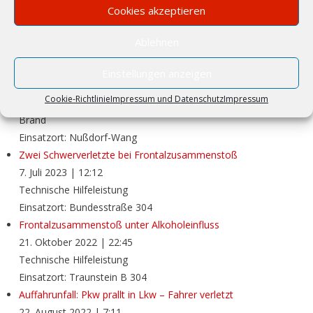
Cookies akzeptieren
LETZTE EINSÄTZE
Ablehnen
Einstellungen anzeigen
Mähdrescher bei Brand völlig zerstört
Cookie-Richtlinie
Impressum und Datenschutz
Impressum
8. Juli 2023
|
16:35
Brand
Einsatzort: Nußdorf-Wang
Zwei Schwerverletzte bei Frontalzusammenstoß
7. Juli 2023
|
12:12
Technische Hilfeleistung
Einsatzort: Bundesstraße 304
Frontalzusammenstoß unter Alkoholeinfluss
21. Oktober 2022
|
22:45
Technische Hilfeleistung
Einsatzort: Traunstein B 304
Auffahrunfall: Pkw prallt in Lkw – Fahrer verletzt
22. August 2022
|
7:11