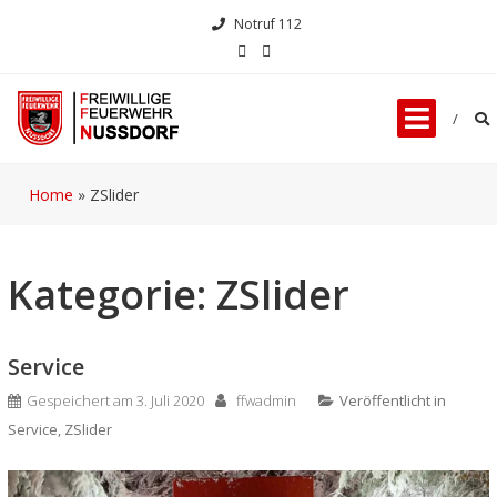
Notruf 112
Home
»
ZSlider
Kategorie:
ZSlider
Service
Gespeichert am
3. Juli 2020
ffwadmin
Veröffentlicht in
Service
,
ZSlider