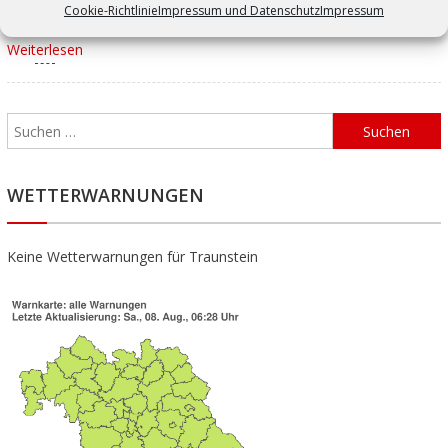
Informationen zur Aktivengruppe
Cookie-Richtlinie
Impressum und Datenschutz
Impressum
Weiterlesen
WETTERWARNUNGEN
Keine Wetterwarnungen für Traunstein