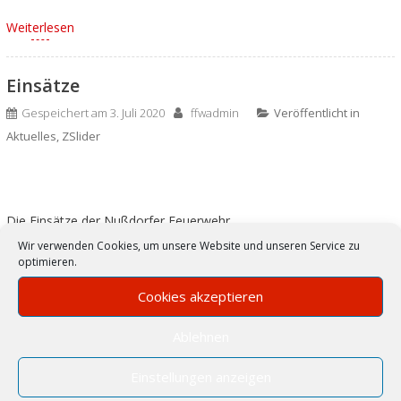
Weiterlesen
Einsätze
Gespeichert am
3. Juli 2020
ffwadmin
Veröffentlicht in
Aktuelles
,
ZSlider
Die Einsätze der Nußdorfer Feuerwehr
Wir verwenden Cookies, um unsere Website und unseren Service zu
Weiterlesen
optimieren.
Cookies akzeptieren
Aktivengruppe
Ablehnen
Gespeichert am
3. Juli 2020
ffwadmin
Veröffentlicht in
Aktive
,
ZSlider
Einstellungen anzeigen