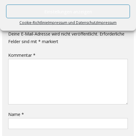
Einstellungen anzeigen
Schreibe einen Kommentar
Cookie-Richtlinie
Impressum und Datenschutz
Impressum
Deine E-Mail-Adresse wird nicht veröffentlicht.
Erforderliche
Felder sind mit
*
markiert
Kommentar
*
Name
*