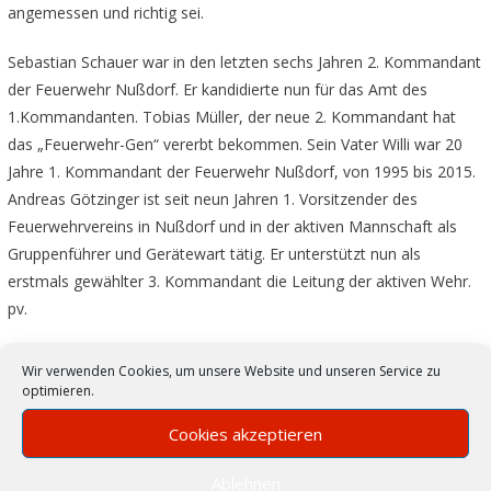
angemessen und richtig sei.
Sebastian Schauer war in den letzten sechs Jahren 2. Kommandant
der Feuerwehr Nußdorf. Er kandidierte nun für das Amt des
1.Kommandanten. Tobias Müller, der neue 2. Kommandant hat
das „Feuerwehr-Gen“ vererbt bekommen. Sein Vater Willi war 20
Jahre 1. Kommandant der Feuerwehr Nußdorf, von 1995 bis 2015.
Andreas Götzinger ist seit neun Jahren 1. Vorsitzender des
Feuerwehrvereins in Nußdorf und in der aktiven Mannschaft als
Gruppenführer und Gerätewart tätig. Er unterstützt nun als
erstmals gewählter 3. Kommandant die Leitung der aktiven Wehr.
pv.
Wir verwenden Cookies, um unsere Website und unseren Service zu
optimieren.
Die neu gewählten Kommandanten mit den Gruppenführern
Cookies akzeptieren
Termine
Vorstandschaft
wiedergewählt
Ablehnen